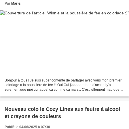
Par
Marie.
Bonjour à tous ! Je suis super contente de partager avec vous mon premier
coloriage à la poussière de fée !!! Oui Oui j'adooore bon d'accord y'a
surement que moi qui appel ca comme ca mais... C'est tellement magique
sur les coloriage ! Je trouve que ca...
Nouveau colo le Cozy Lines aux feutre à alcool
et crayons de couleurs
Publié le 04/06/2025 à 07:30