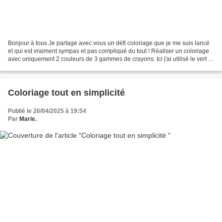
Bonjour à tous Je partage avec vous un défi coloriage que je me suis lancé
et qui est vraiment sympas et pas compliqué du tout ! Réaliser un coloriage
avec uniquement 2 couleurs de 3 gammes de crayons. Ici j'ai utilisé le vert et
le jaune avec les polychromos...
Coloriage tout en simplicité
Publié le 26/04/2025 à 19:54
Par
Marie.